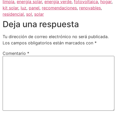
limpia
,
energia solar
,
energia verde
,
fotovoltaica
,
hogar
,
kit solar
,
luz
,
panel
,
recomendaciones
,
renovables
,
residencial
,
sol
,
solar
Deja una respuesta
Tu dirección de correo electrónico no será publicada.
Los campos obligatorios están marcados con
*
Comentario
*