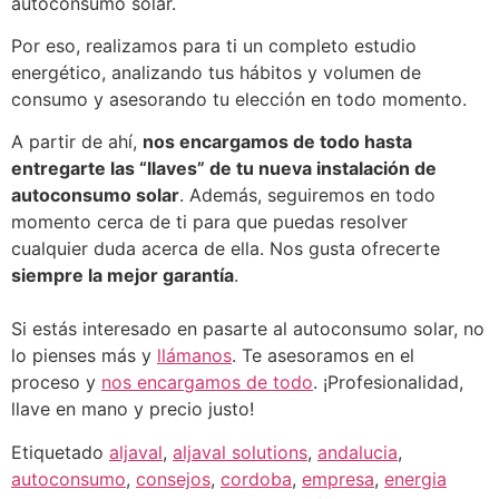
autoconsumo solar.
Por eso, realizamos para ti un completo estudio
energético, analizando tus hábitos y volumen de
consumo y asesorando tu elección en todo momento.
A partir de ahí,
nos encargamos de todo hasta
entregarte las “llaves” de tu nueva instalación de
autoconsumo solar
. Además, seguiremos en todo
momento cerca de ti para que puedas resolver
cualquier duda acerca de ella. Nos gusta ofrecerte
siempre la mejor garantía
.
Si estás interesado en pasarte al autoconsumo solar, no
lo pienses más y
llámanos
. Te asesoramos en el
proceso y
nos encargamos de todo
. ¡Profesionalidad,
llave en mano y precio justo!
Etiquetado
aljaval
,
aljaval solutions
,
andalucia
,
autoconsumo
,
consejos
,
cordoba
,
empresa
,
energia